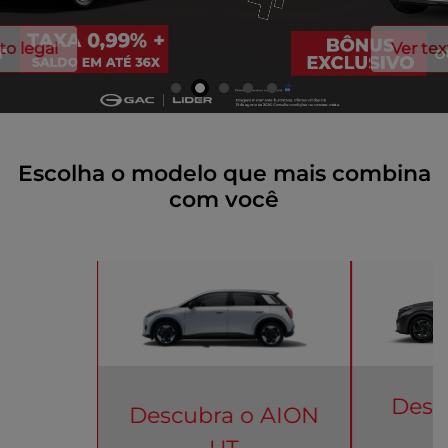
Ver texto legal
Escolha o modelo que mais combina
com você
Desc
Descubra o
AION