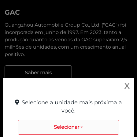
GAC
Guangzhou Automobile Group Co., Ltd. ("GAC") foi
incorporada em junho de 1997. Em 2023, tanto a
produção quanto as vendas da GAC superaram 2,5
milhões de unidades, com um crescimento anual
positivo.
Saber mais
X
Selecione a unidade mais próxima a
você.
Selecionar