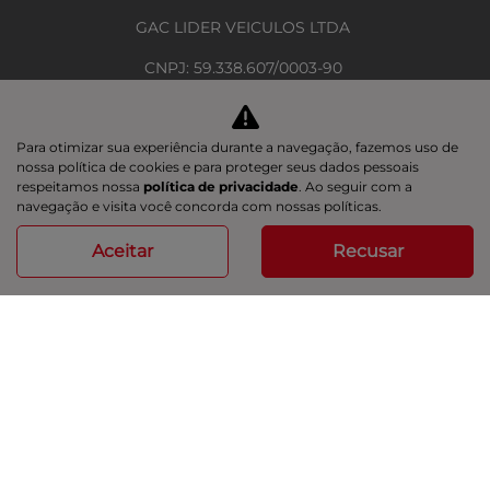
GAC LIDER VEICULOS LTDA
CNPJ: 59.338.607/0003-90
Avenida Cezar Hilal, 1391 - Santa Lúcia, - 29056-083
Para otimizar sua experiência durante a navegação, fazemos uso de
nossa política de cookies e para proteger seus dados pessoais
respeitamos nossa
política de privacidade
. Ao seguir com a
Desacelere. Seu bem maior é a vida.
navegação e visita você concorda com nossas políticas.
Aceitar
Recusar
Desenvolvido pela DEALERSPACE ® Direitos Reservados.