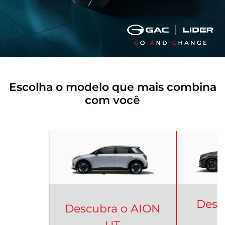
Escolha o modelo que mais combina
com você
Desc
Descubra o
AION