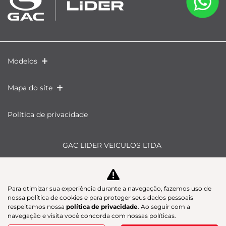
Modelos
Mapa do site
Política de privacidade
GAC LIDER VEICULOS LTDA
CNPJ: 59.338.607/0003-90
Avenida Cezar Hilal, 1391 - Santa Lúcia, - 29056-083
Para otimizar sua experiência durante a navegação, fazemos uso de
nossa política de cookies e para proteger seus dados pessoais
respeitamos nossa
política de privacidade
. Ao seguir com a
navegação e visita você concorda com nossas políticas.
Desacelere. Seu bem maior é a vida.