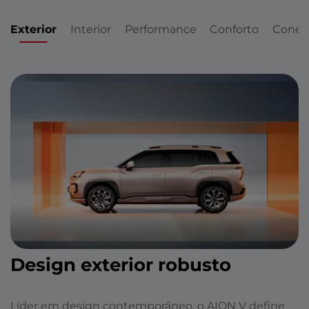
Exterior
Interior
Performance
Conforto
Conec
Design exterior robusto
Líder em design contemporâneo, o AION V define